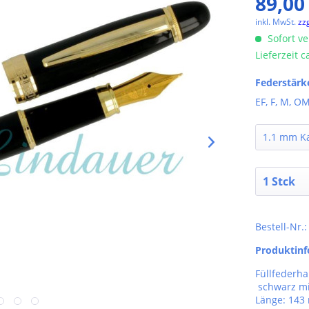
89,00
inkl. MwSt.
zz
Sofort ve
Lieferzeit 
Federstärk
EF, F, M, OM
Bestell-Nr.
Produktin
Füllfederha
schwarz mi
Länge: 14