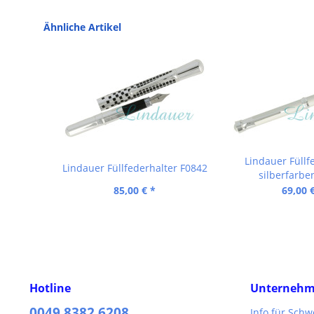
Ähnliche Artikel
Lindauer Füllf
Lindauer Füllfederhalter F0842
silberfarbe
85,00 € *
69,00 
Hotline
Unterneh
0049 8382 6208
Info für Sch