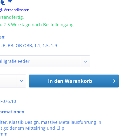
 € *
gl. Versandkosten
rsandfertig,
ca. 2-5 Werktage nach Bestelleingang
en:
, B, BB. OB OBB, 1.1, 1.5, 1.9
In den
Warenkorb
: F076.10
formationen
lter, Klassik-Design, massive Metallausführung in
t goldenem Mittelring und Clip
3 mm