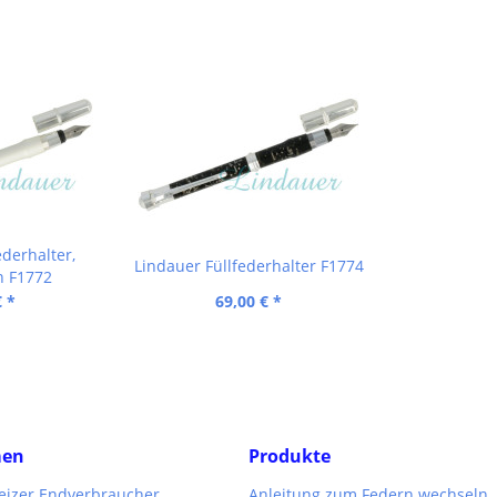
ederhalter,
Lindauer Füllfederhalter F1774
n F1772
€ *
69,00 € *
men
Produkte
weizer Endverbraucher
Anleitung zum Federn wechseln