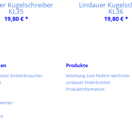
er Kugelschreiber
Lindauer Kugelsc
KL35
KL36
19,80 € *
19,80 € *
men
Produkte
weizer Endverbraucher
Anleitung zum Federn wechseln
e
Lindauer Federbreiten
Produktinformation
worten
ht