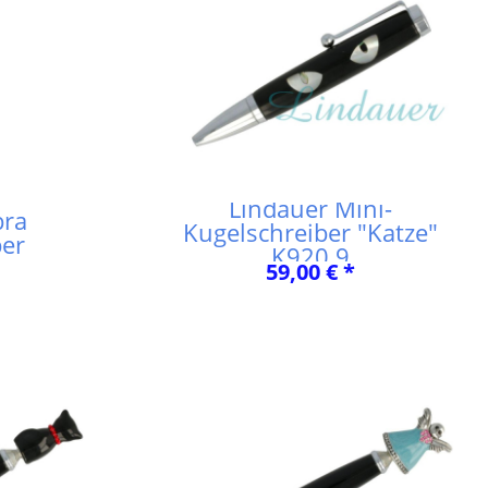
Lindauer Mini-
bra
Kugelschreiber "Katze"
ber
K920.9
59,00 € *