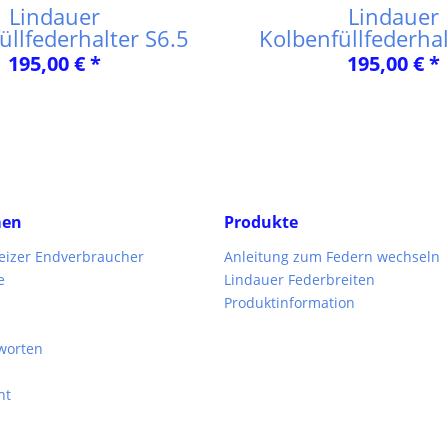
Lindauer
Lindauer
üllfederhalter S6.5
Kolbenfüllfederhal
195,00 € *
195,00 € *
men
Produkte
weizer Endverbraucher
Anleitung zum Federn wechseln
e
Lindauer Federbreiten
Produktinformation
worten
ht