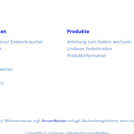
men
Produkte
weizer Endverbraucher
Anleitung zum Federn wechseln
e
Lindauer Federbreiten
Produktinformation
worten
ht
etzl. Mehrwertsteuer zzgl.
Versandkosten
und ggf. Nachnahmegebühren, wenn nic
Copyright © Lindauer - Alle Rechte vorbehalten