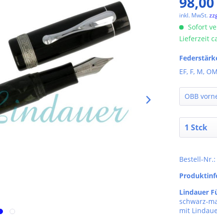
98,00
inkl. MwSt.
zz
Sofort ve
Lieferzeit 
Federstärk
EF, F, M, OM
Bestell-Nr.:
Produktin
Lindauer Fü
schwarz-ma
mit Lindaue