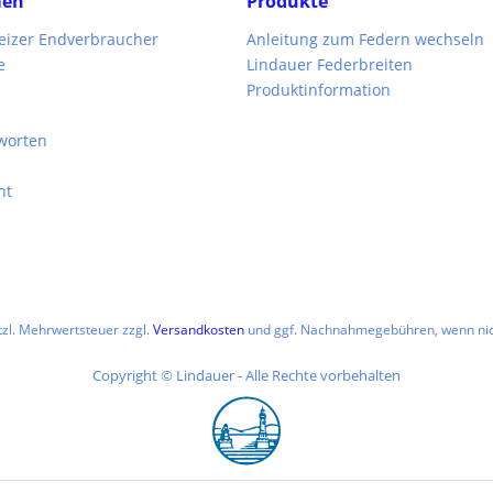
men
Produkte
weizer Endverbraucher
Anleitung zum Federn wechseln
e
Lindauer Federbreiten
Produktinformation
worten
ht
etzl. Mehrwertsteuer zzgl.
Versandkosten
und ggf. Nachnahmegebühren, wenn nic
Copyright © Lindauer - Alle Rechte vorbehalten