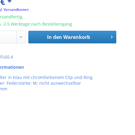
 € *
gl. Versandkosten
rsandfertig,
ca. 2-5 Werktage nach Bestelleingang
In den
Warenkorb
 FL60.4
formationen
lter in blau mit chromfarbenem Clip und Ring
er: Federstärke: M; nicht auswechselbar
7 mm