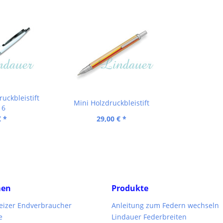
uckbleistift
Mini Holzdruckbleistift
16
€ *
29,00 € *
men
Produkte
weizer Endverbraucher
Anleitung zum Federn wechseln
e
Lindauer Federbreiten