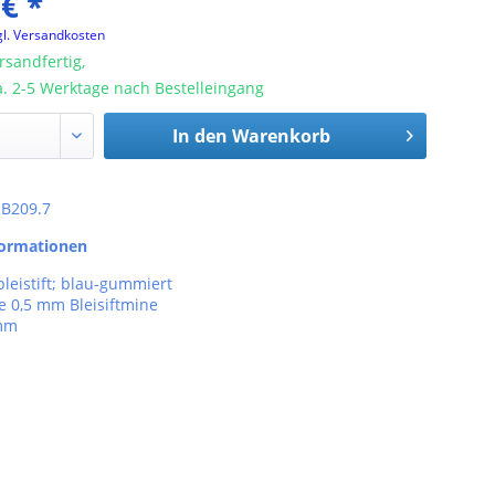
 € *
gl. Versandkosten
rsandfertig,
ca. 2-5 Werktage nach Bestelleingang
In den
Warenkorb
: B209.7
formationen
leistift; blau-gummiert
e 0,5 mm Bleisiftmine
 mm