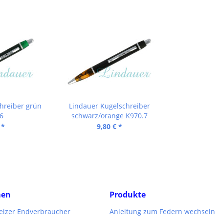
hreiber grün
Lindauer Kugelschreiber
6
schwarz/orange K970.7
 *
9,80 € *
men
Produkte
weizer Endverbraucher
Anleitung zum Federn wechseln