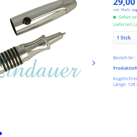
29,00
inkl. MwSt.
zz
Sofort ve
Lieferzeit 
Bestell-Nr.
Produktin
Kugelschre
Länge: 12