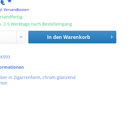
 € *
gl. Versandkosten
rsandfertig,
ca. 2-5 Werktage nach Bestelleingang
In den
Warenkorb
: K093
formationen
iber in Zigarrenform, chrom-glänzend
8 mm