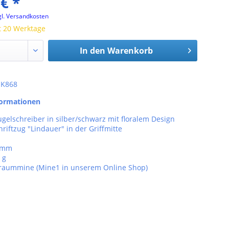
 € *
gl. Versandkosten
t 20 Werktage
In den
Warenkorb
: K868
formationen
gelschreiber in silber/schwarz mit floralem Design
riftzug "Lindauer" in der Griffmitte
9 mm
 g
raummine (Mine1 in unserem Online Shop)