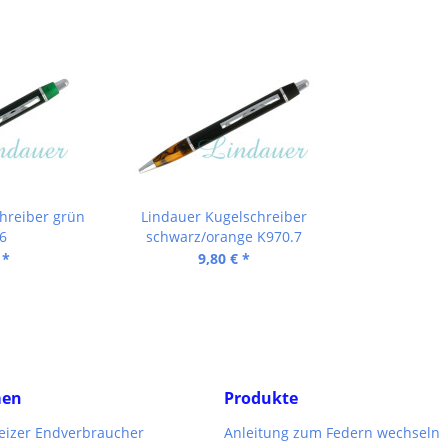
hreiber grün
Lindauer Kugelschreiber
6
schwarz/orange K970.7
 *
9,80 € *
men
Produkte
weizer Endverbraucher
Anleitung zum Federn wechseln