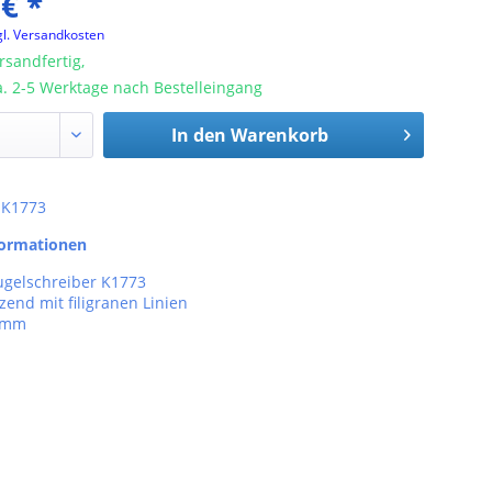
 € *
gl. Versandkosten
rsandfertig,
ca. 2-5 Werktage nach Bestelleingang
In den
Warenkorb
: K1773
formationen
ugelschreiber K1773
end mit filigranen Linien
3 mm