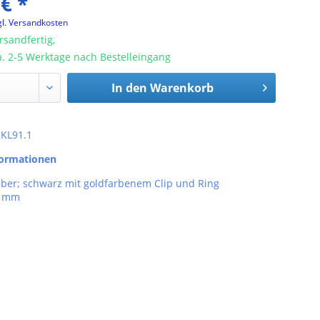
 € *
gl. Versandkosten
rsandfertig,
ca. 2-5 Werktage nach Bestelleingang
In den
Warenkorb
: KL91.1
formationen
iber; schwarz mit goldfarbenem Clip und Ring
5 mm