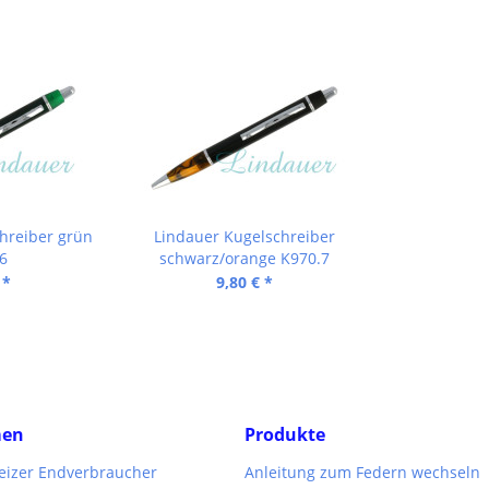
hreiber grün
Lindauer Kugelschreiber
6
schwarz/orange K970.7
 *
9,80 € *
men
Produkte
weizer Endverbraucher
Anleitung zum Federn wechseln