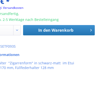
 € *
gl. Versandkosten
rsandfertig,
ca. 2-5 Werktage nach Bestelleingang
In den
Warenkorb
: SETF093S
formationen
lter "Zigarrenform" in schwarz-matt im Etui
i 170 mm, Füllfederhalter 128 mm