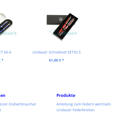
ET 60.4
Lindauer Schreibset SET55.5
€ *
61,00 € *
men
Produkte
weizer Endverbraucher
Anleitung zum Federn wechseln
e
Lindauer Federbreiten