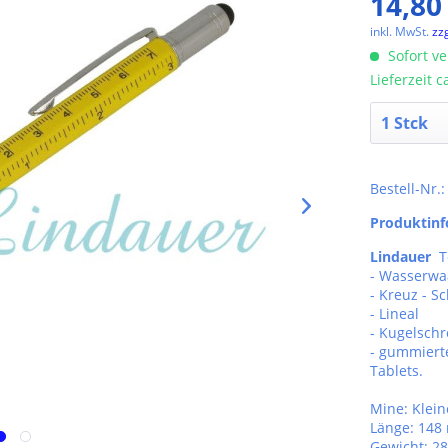
14,80
inkl. MwSt.
zz
Sofort ve
Lieferzeit 
Bestell-Nr.
Produktin
Lindauer
Te
- Wasserwa
- Kreuz - S
- Lineal
- Kugelschr
- gummiert
Tablets.
Mine: Klei
Länge: 14
Gewicht: 28