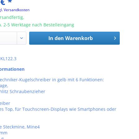
 € *
gl. Versandkosten
rsandfertig,
ca. 2-5 Werktage nach Bestelleingang
In den
Warenkorb
: KL122.3
formationen
chniker-Kugelschreiber in gelb mit 6 Funktionen:
age,
chlitz Schraubenzieher
eiber
es Top, für Touchscreen-Displays wie Smartphones oder
ne Steckmine, Mine4
8 mm
 g