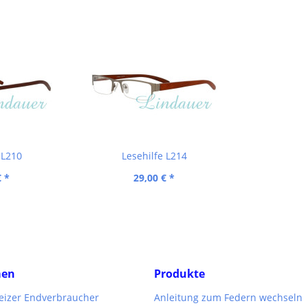
 L210
Lesehilfe L214
€ *
29,00 € *
men
Produkte
weizer Endverbraucher
Anleitung zum Federn wechseln