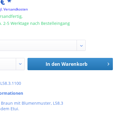
 € *
gl. Versandkosten
rsandfertig,
ca. 2-5 Werktage nach Bestelleingang
In den
Warenkorb
: L58.3.1100
formationen
n Braun mit Blumenmuster, L58.3
ndem Etui.