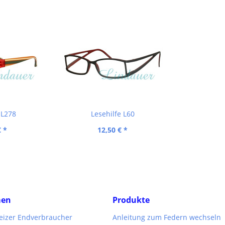
 L278
Lesehilfe L60
€ *
12,50 € *
men
Produkte
weizer Endverbraucher
Anleitung zum Federn wechseln