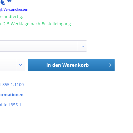
 € *
gl. Versandkosten
rsandfertig,
ca. 2-5 Werktage nach Bestelleingang
In den
Warenkorb
: L355.1.1100
formationen
ilfe L355.1