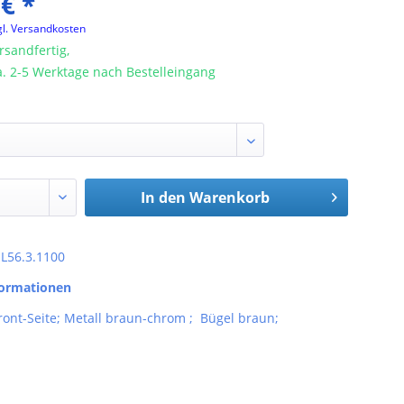
 € *
gl. Versandkosten
rsandfertig,
ca. 2-5 Werktage nach Bestelleingang
In den
Warenkorb
: L56.3.1100
formationen
Front-Seite; Metall braun-chrom ; Bügel braun;