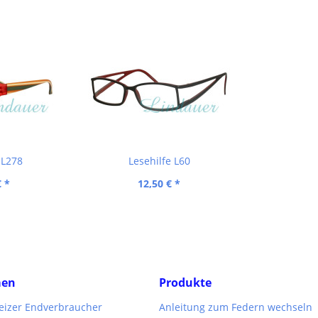
 L278
Lesehilfe L60
€ *
12,50 € *
men
Produkte
weizer Endverbraucher
Anleitung zum Federn wechseln