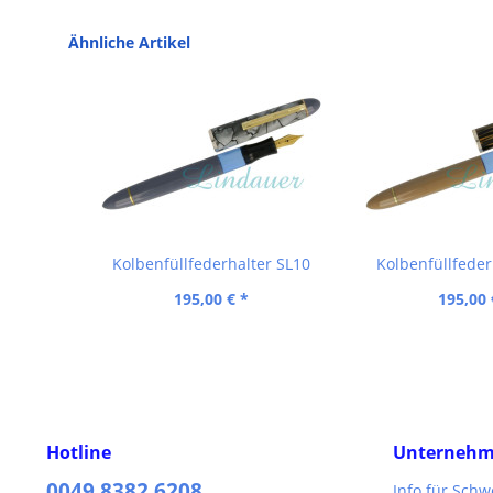
Ähnliche Artikel
Kolbenfüllfederhalter SL10
Kolbenfüllfeder
195,00 € *
195,00 
Hotline
Unterneh
0049 8382 6208
Info für Sch