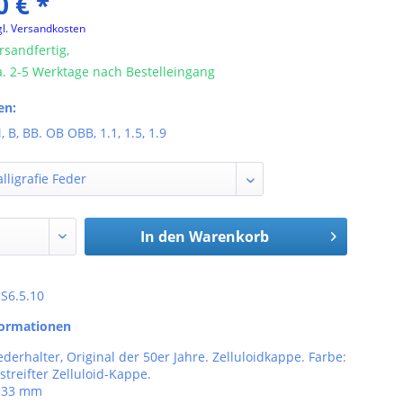
0 € *
gl. Versandkosten
rsandfertig,
ca. 2-5 Werktage nach Bestelleingang
en:
, B, BB. OB OBB, 1.1, 1.5, 1.9
In den
Warenkorb
 S6.5.10
formationen
ederhalter, Original der 50er Jahre. Zelluloidkappe. Farbe:
streifter Zelluloid-Kappe.
 133 mm