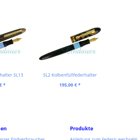
halter SL13
SL2 Kolbenfüllfederhalter
€ *
195,00 € *
men
Produkte
weizer Endverbraucher
Anleitung zum Federn wechseln