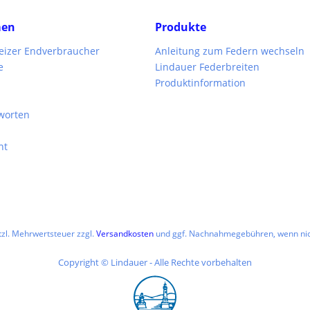
men
Produkte
weizer Endverbraucher
Anleitung zum Federn wechseln
e
Lindauer Federbreiten
Produktinformation
worten
ht
etzl. Mehrwertsteuer zzgl.
Versandkosten
und ggf. Nachnahmegebühren, wenn nic
Copyright © Lindauer - Alle Rechte vorbehalten