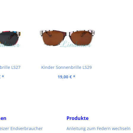
rille LS27
Kinder Sonnenbrille LS29
€ *
19,00 € *
men
Produkte
weizer Endverbraucher
Anleitung zum Federn wechseln