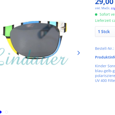
29,00
inkl. MwSt.
zz
Sofort ve
Lieferzeit 
Bestell-Nr.
Produktin
Kinder Son
blau-gelb-g
polariszier
UV 400 Filte