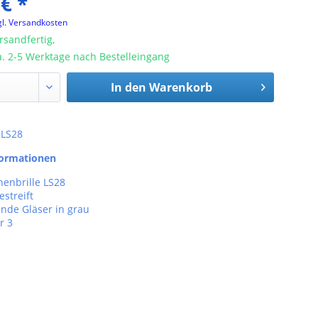
 € *
gl. Versandkosten
rsandfertig,
ca. 2-5 Werktage nach Bestelleingang
In den
Warenkorb
: LS28
formationen
nenbrille LS28
estreift
ende Gläser in grau
r 3