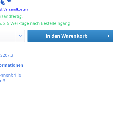
 € *
gl. Versandkosten
rsandfertig,
ca. 2-5 Werktage nach Bestelleingang
In den
Warenkorb
: S207.3
formationen
onnenbrille
r 3