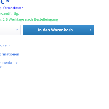
 € *
gl. Versandkosten
rsandfertig,
ca. 2-5 Werktage nach Bestelleingang
In den
Warenkorb
: S231.1
formationen
onnenbrille
r 3