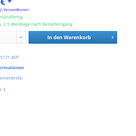
 € *
gl. Versandkosten
rsandfertig,
ca. 2-5 Werktage nach Bestelleingang
In den
Warenkorb
: S171.4SP
formationen
nnenbrille:
r 3