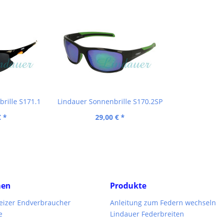
rille S171.1
Lindauer Sonnenbrille S170.2SP
€ *
29,00 € *
men
Produkte
weizer Endverbraucher
Anleitung zum Federn wechseln
e
Lindauer Federbreiten