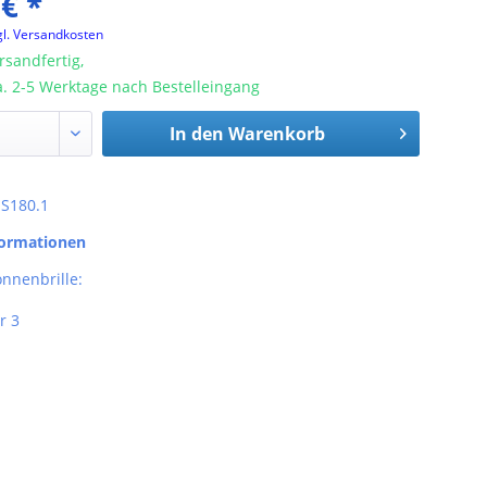
 € *
gl. Versandkosten
rsandfertig,
ca. 2-5 Werktage nach Bestelleingang
In den
Warenkorb
: S180.1
formationen
nnenbrille:
r 3