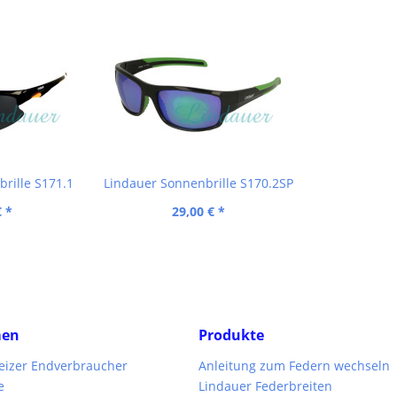
rille S171.1
Lindauer Sonnenbrille S170.2SP
€ *
29,00 € *
men
Produkte
weizer Endverbraucher
Anleitung zum Federn wechseln
e
Lindauer Federbreiten