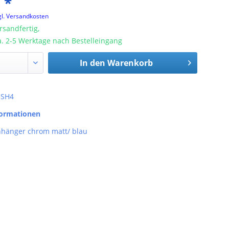
 *
gl. Versandkosten
rsandfertig,
ca. 2-5 Werktage nach Bestelleingang
In den
Warenkorb
: SH4
formationen
nhänger chrom matt/ blau