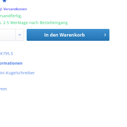
 *
gl. Versandkosten
rsandfertig,
ca. 2-5 Werktage nach Bestelleingang
In den
Warenkorb
: K795.5
formationen
ini-Kugelschreiber
5 mm