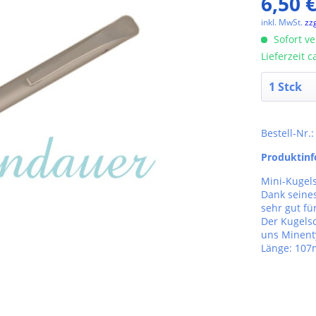
6,50 €
inkl. MwSt.
zz
Sofort ve
Lieferzeit 
Bestell-Nr.
Produktin
Mini-Kugel
Dank seines
sehr gut fü
Der Kugelsc
uns Minenty
Länge: 10