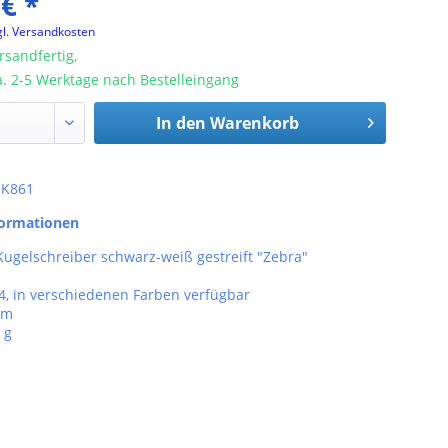
 € *
gl. Versandkosten
rsandfertig,
ca. 2-5 Werktage nach Bestelleingang
In den
Warenkorb
: K861
formationen
gelschreiber schwarz-weiß gestreift "Zebra"
4, in verschiedenen Farben verfügbar
cm
 g