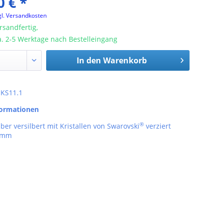
0 € *
gl. Versandkosten
rsandfertig,
ca. 2-5 Werktage nach Bestelleingang
In den
Warenkorb
: KS11.1
formationen
®
ber versilbert mit Kristallen von Swarovski
verziert
3 mm