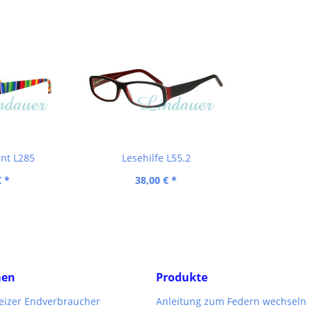
unt L285
Lesehilfe L55.2
€ *
38,00 € *
men
Produkte
weizer Endverbraucher
Anleitung zum Federn wechseln