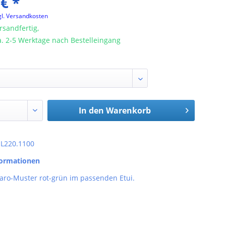
 € *
gl. Versandkosten
rsandfertig,
ca. 2-5 Werktage nach Bestelleingang
In den
Warenkorb
: L220.1100
formationen
Karo-Muster rot-grün im passenden Etui.