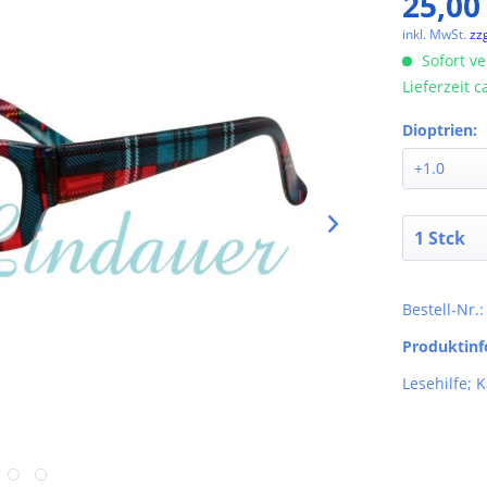
25,00
inkl. MwSt.
zz
Sofort ve
Lieferzeit 
Dioptrien:
Bestell-Nr.
Produktin
Lesehilfe; 