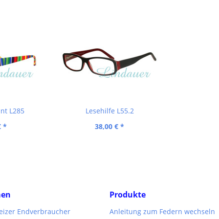
unt L285
Lesehilfe L55.2
€ *
38,00 € *
men
Produkte
weizer Endverbraucher
Anleitung zum Federn wechseln