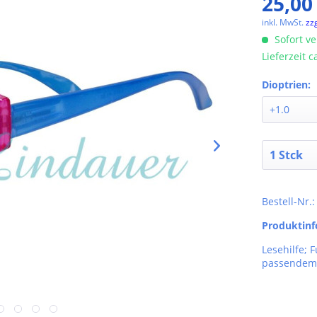
25,00
inkl. MwSt.
zz
Sofort ve
Lieferzeit 
Dioptrien:
Bestell-Nr.
Produktin
Lesehilfe; 
passendem 