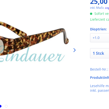
25,00
inkl. MwSt.
zz
Sofort ve
Lieferzeit 
Dioptrien:
Bestell-Nr.
Produktin
Lesehilfe m
inkl. passe