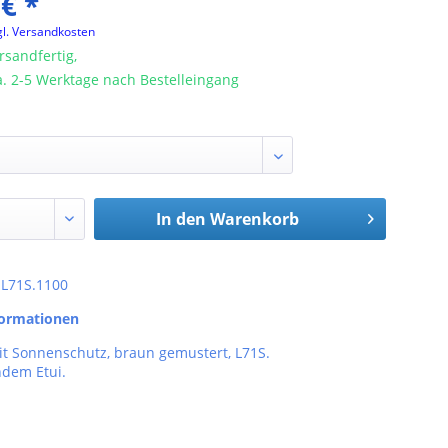
 € *
gl. Versandkosten
rsandfertig,
ca. 2-5 Werktage nach Bestelleingang
In den
Warenkorb
: L71S.1100
formationen
it Sonnenschutz, braun gemustert, L71S.
ndem Etui.