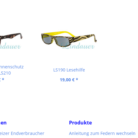
onnenschutz
LS190 Lesehilfe
LS210
€ *
19,00 € *
men
Produkte
weizer Endverbraucher
Anleitung zum Federn wechseln