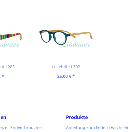
unt L285
Lesehilfe L302
€ *
25,00 € *
men
Produkte
weizer Endverbraucher
Anleitung zum Federn wechseln