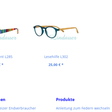
unt L285
Lesehilfe L302
€ *
25,00 € *
men
Produkte
weizer Endverbraucher
Anleitung zum Federn wechseln