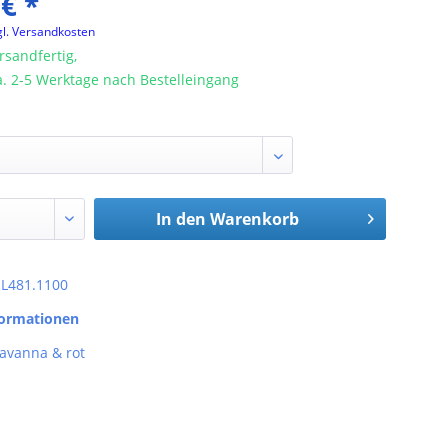
 € *
gl. Versandkosten
rsandfertig,
ca. 2-5 Werktage nach Bestelleingang
In den
Warenkorb
: L481.1100
formationen
havanna & rot