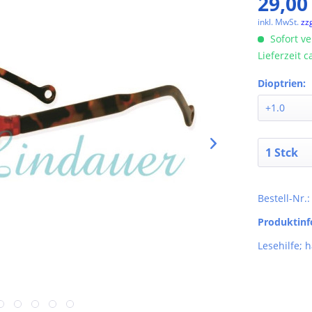
29,00
inkl. MwSt.
zz
Sofort ve
Lieferzeit 
Dioptrien:
Bestell-Nr.
Produktin
Lesehilfe; 