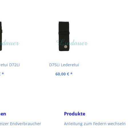
etui D72LI
D75Li Lederetui
€ *
60,00 € *
men
Produkte
weizer Endverbraucher
Anleitung zum Federn wechseln