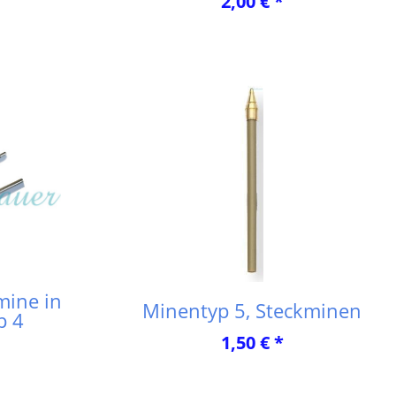
2,00 € *
mine in
Minentyp 5, Steckminen
p 4
1,50 € *