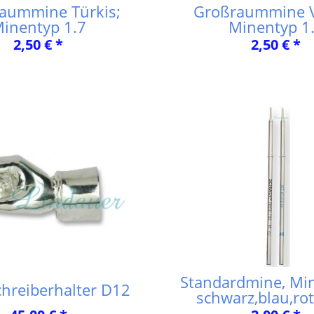
aummine Türkis;
Großraummine Vi
inentyp 1.7
Minentyp 1
2,50 € *
2,50 € *
Standardmine, Mi
hreiberhalter D12
schwarz,blau,rot