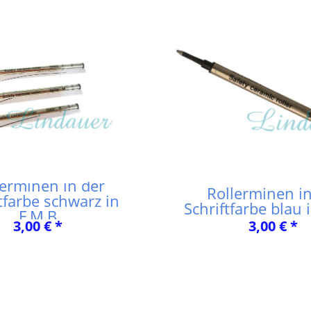
lerminen in der
Rollerminen in
tfarbe schwarz in
Schriftfarbe blau 
F,M,B
3,00 € *
3,00 € *