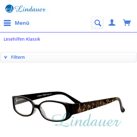
Menü
Lesehilfen Klassik
Filtern