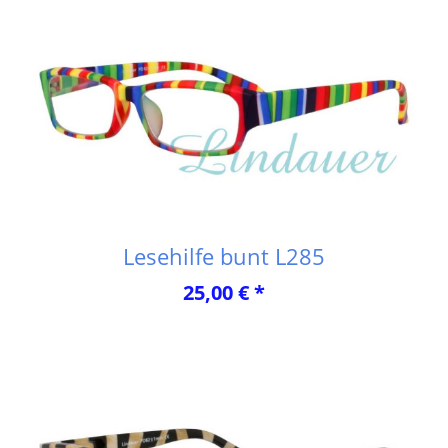
Lesehilfe bunt L285
25,00 € *