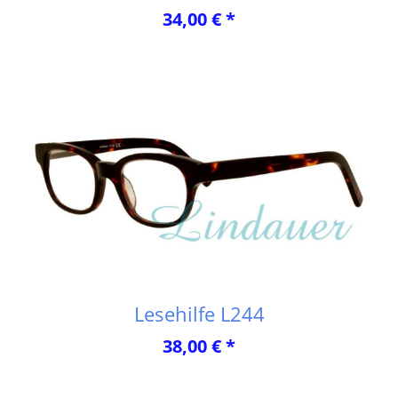
34,00 € *
Lesehilfe L244
38,00 € *