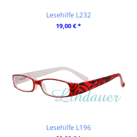
Lesehilfe L232
19,00 € *
Lesehilfe L196