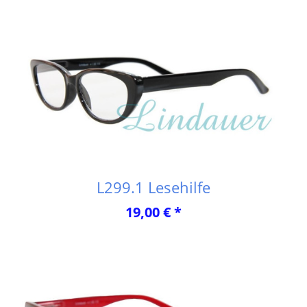
L299.1 Lesehilfe
19,00 € *