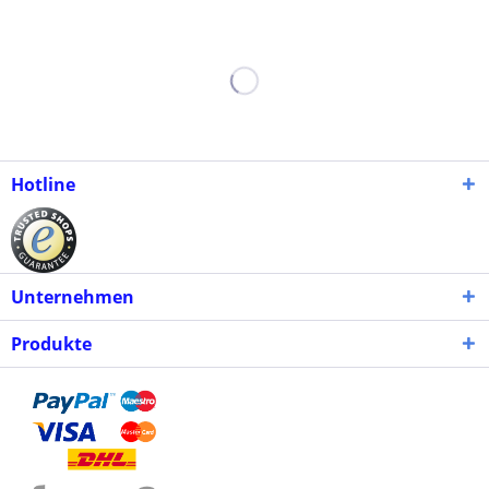
Hotline
Unternehmen
Produkte