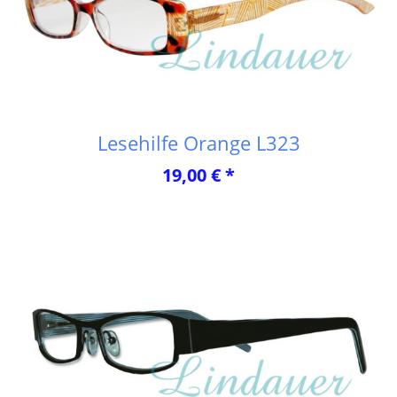
Lesehilfe Orange L323
19,00 € *