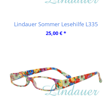
Lindauer Sommer Lesehilfe L335
25,00 € *