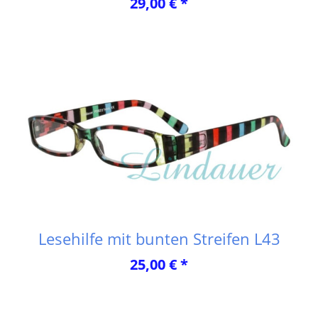
29,00 € *
Lesehilfe mit bunten Streifen L43
25,00 € *